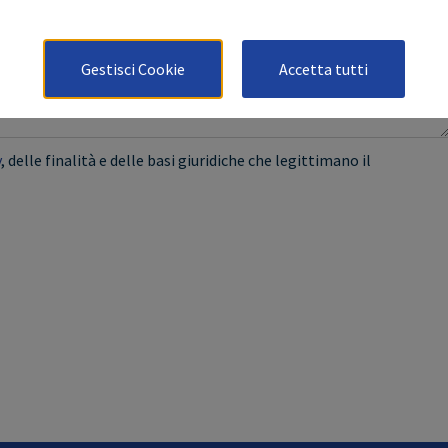
Gestisci Cookie
Accetta tutti
y
, delle finalità e delle basi giuridiche che legittimano il