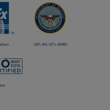
cation
QPL MIL-DTL-26482
tion