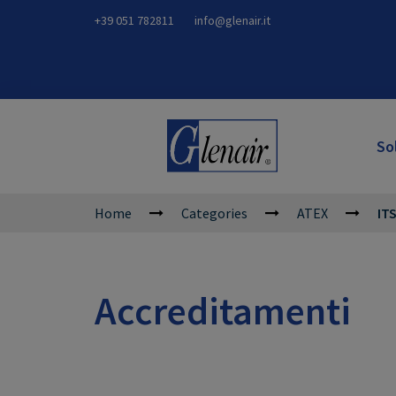
+39 051 782811
info@glenair.it
So
Home
Categories
ATEX
IT
Accreditamenti