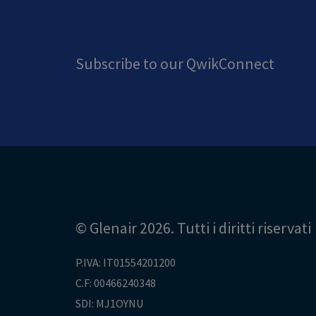
Subscribe to our QwikConnect
© Glenair 2026. Tutti i diritti riservati
P.IVA: IT01554201200
C.F: 00466240348
SDI: MJ1OYNU