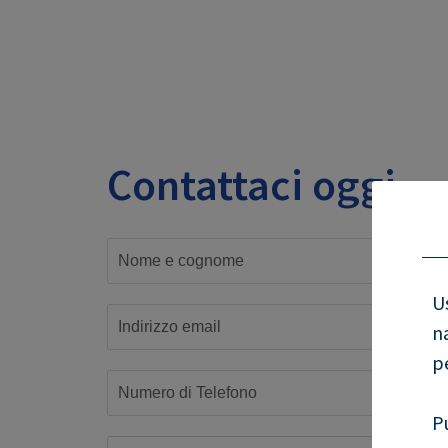
Contattaci oggi
U
n
p
P