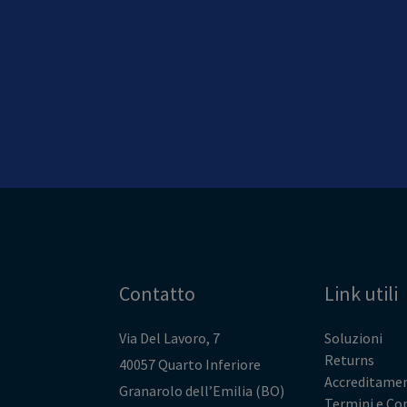
Contatto
Link utili
Via Del Lavoro, 7
Soluzioni
Returns
40057 Quarto Inferiore
Accreditamen
Granarolo dell’Emilia (BO)
Termini e Co