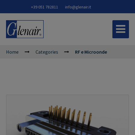
+39 051 782811
info@glenair.it
Home
Categories
RF e Microonde