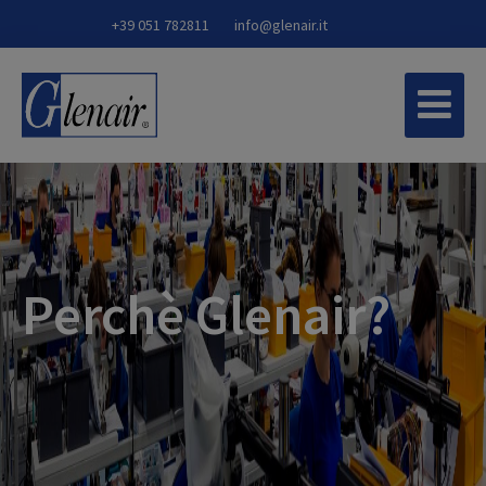
+39 051 782811
info@glenair.it
Perchè Glenair?