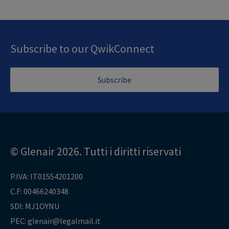
Subscribe to our QwikConnect
Subscribe
© Glenair 2026. Tutti i diritti riservati
P.IVA: IT01554201200
C.F: 00466240348
SDI: MJ1OYNU
PEC: glenair@legalmail.it