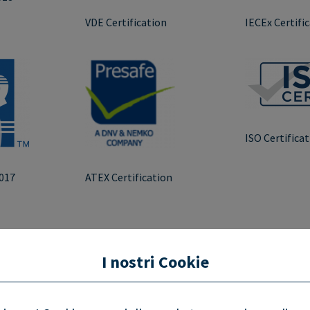
VDE Certification
IECEx Certifi
ISO Certifica
017
ATEX Certification
I nostri Cookie