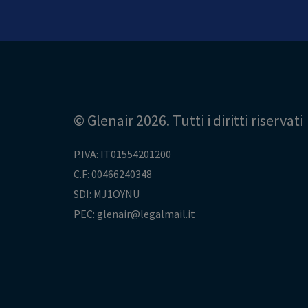
© Glenair 2026. Tutti i diritti riservati
P.IVA: IT01554201200
C.F: 00466240348
SDI: MJ1OYNU
PEC: glenair@legalmail.it