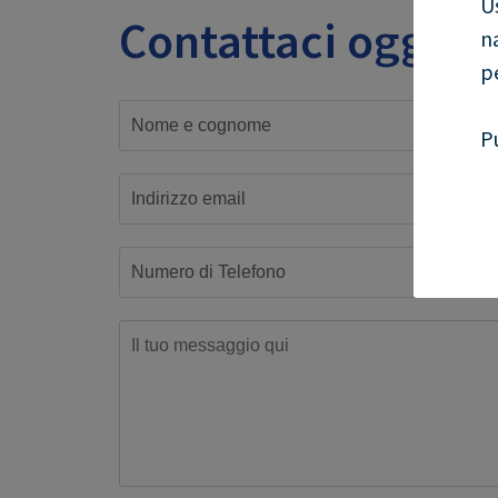
U
Contattaci oggi
n
p
P