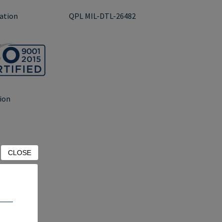
cation
QPL MIL-DTL-26482
tion
CLOSE